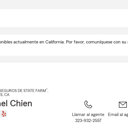
Pasar
al
contenido
principal
onibles actualmente en California. Por favor, comuníquese con s
®
SEGUROS DE STATE FARM
,
ES
, CA
el Chien
Llamar al agente
Email al a
323-932-2557