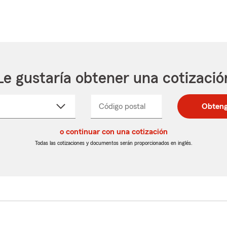
Le gustaría obtener una cotizació
cione
Código postal
Ingresa
Ingresa
Obteng
_____
un
un
re
código
código
cto
o continuar con una cotización
postal
postal
de
de
Todas las cotizaciones y documentos serán proporcionados en inglés.
egable
5
5
dígitos
dígitos