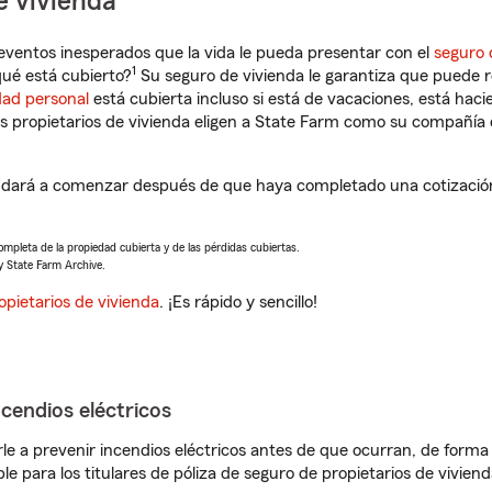
e vivienda
eventos inesperados que la vida le pueda presentar con el
seguro 
1
ué está cubierto?
Su seguro de vivienda le garantiza que puede r
dad personal
está cubierta incluso si está de vacaciones, está haci
propietarios de vivienda eligen a State Farm como su compañía 
udará a comenzar después de que haya completado una cotización 
completa de la propiedad cubierta y de las pérdidas cubiertas.
y State Farm Archive.
opietarios de vivienda
. ¡Es rápido y sencillo!
ncendios eléctricos
e a prevenir incendios eléctricos antes de que ocurran, de forma 
le para los titulares de póliza de seguro de propietarios de vivie