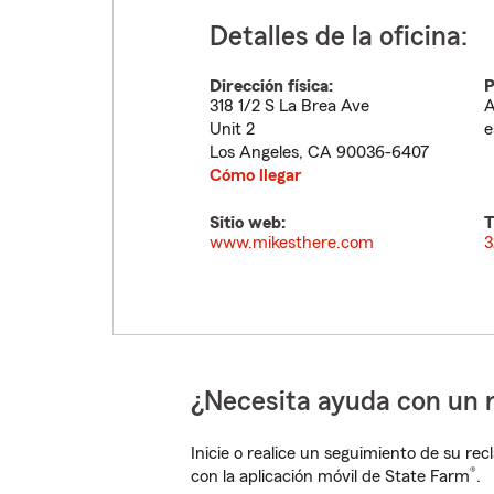
Detalles de la oficina:
Dirección física:
P
318 1/2 S La Brea Ave
A
Unit 2
e
Los Angeles
,
CA
90036-6407
Cómo llegar
Sitio web:
T
www.mikesthere.com
3
¿Necesita ayuda con un 
Inicie o realice un seguimiento de su rec
®
con la aplicación móvil de State Farm
.