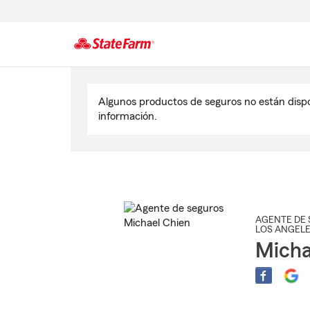
Comienzo
del
Algunos productos de seguros no están disp
contenido
información.
principal
AGENTE DE 
LOS ANGEL
Micha