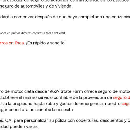
l proveedor de seguro de automóviles más grande en los Estados
seguro de automóviles y de vivienda.
udará a comenzar después de que haya completado una cotización 
sados en primas directas escritas a fecha del 2018.
rros en línea
. ¡Es rápido y sencillo!
ro de motocicleta desde 1962? State Farm ofrece seguro de motoci
 obtiene el mismo servicio confiable de la proveedora de
seguro 
os a la propiedad hasta robo y gastos de emergencia, nuestro
segu
gar cobertura adicional si la necesita.
es, CA, para personalizar su póliza con coberturas, descuentos y
ilidad pueden variar.