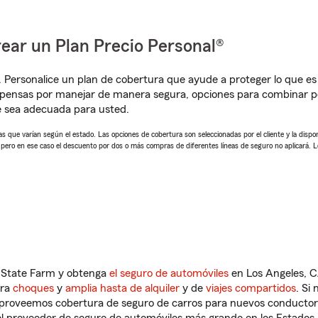
ear un Plan Precio Personal®
. Personalice un plan de cobertura que ayude a proteger lo que es 
pensas por manejar de manera segura, opciones para combinar pó
e sea adecuada para usted.
 que varían según el estado. Las opciones de cobertura son seleccionadas por el cliente y la disponib
, pero en ese caso el descuento por dos o más compras de diferentes líneas de seguro no aplicará. 
n State Farm y obtenga
el seguro de automóviles
en Los Angeles, C
tra
choques
y
amplia hasta de alquiler
y de
viajes compartidos
. Si
s proveemos cobertura de seguro de carros para nuevos conductores